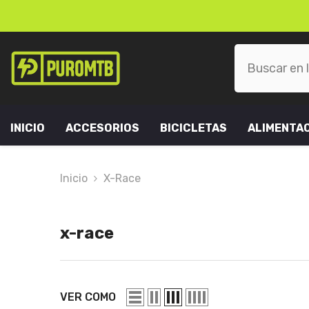
SKIP TO CONTENT
INICIO
ACCESORIOS
BICICLETAS
ALIMENTA
Inicio
X-Race
x-race
VER COMO