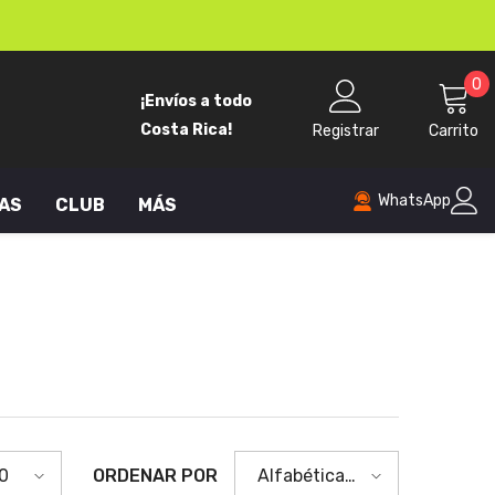
0
0
¡Envíos a todo
p
Costa Rica!
Registrar
Carrito
WhatsApp
AS
CLUB
MÁS
ORDENAR POR
0
Alfabéticamente,