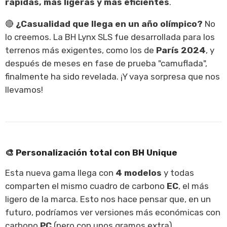
rápidas, más ligeras y más eficientes
.
🔴
¿Casualidad que llega en un año olímpico?
No
lo creemos. La BH Lynx SLS fue desarrollada para los
terrenos más exigentes, como los de
París 2024
, y
después de meses en fase de prueba "camuflada",
Oferta
finalmente ha sido revelada. ¡Y vaya sorpresa que nos
llevamos!
🎨
Personalización total con BH Unique
Esta nueva gama llega con
4 modelos
y todas
comparten el mismo cuadro de carbono
EC
, el más
ligero de la marca. Esto nos hace pensar que, en un
Bicicleta Eléctrica Bianchi E
futuro, podríamos ver versiones más económicas con
Omnia Tipo Fx Batería 625WH
carbono
PC
(pero con unos gramos extra).