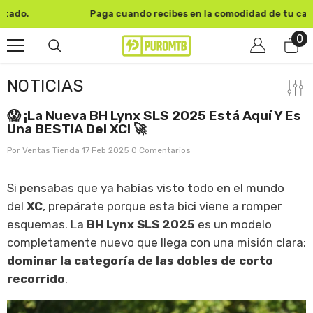
SKIP TO CONTENT
Paga cuando recibes en la comodidad de tu casa u oficina.
0
0
pr
NOTICIAS
😱 ¡La Nueva BH Lynx SLS 2025 Está Aquí Y Es
Una BESTIA Del XC! 🚀
Por
Ventas Tienda
17 Feb 2025
0 Comentarios
Si pensabas que ya habías visto todo en el mundo
del
XC
, prepárate porque esta bici viene a romper
esquemas. La
BH Lynx SLS 2025
es un modelo
completamente nuevo que llega con una misión clara:
dominar la categoría de las dobles de corto
recorrido
.