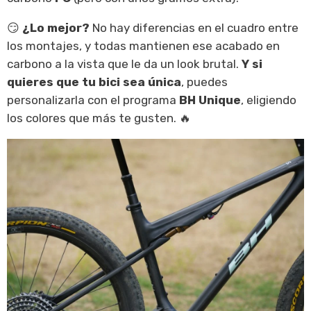
₡5,525,000.00
₡3,600,000.00
😏
¿Lo mejor?
No hay diferencias en el cuadro entre
AGREGAR AL CARRITO
los montajes, y todas mantienen ese acabado en
carbono a la vista que le da un look brutal.
Y si
quieres que tu bici sea única
, puedes
personalizarla con el programa
BH Unique
, eligiendo
los colores que más te gusten. 🔥