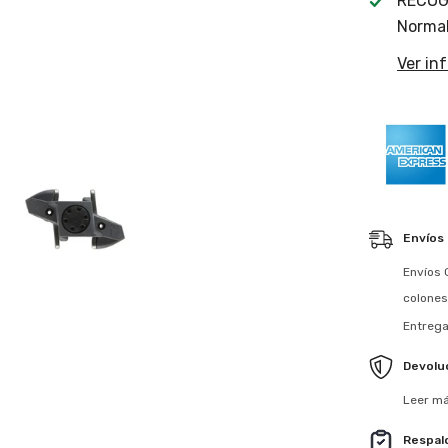
RECOG
Normal
Ver in
Envíos
Envíos 
colones
Entrega
Devolu
Leer má
Respal