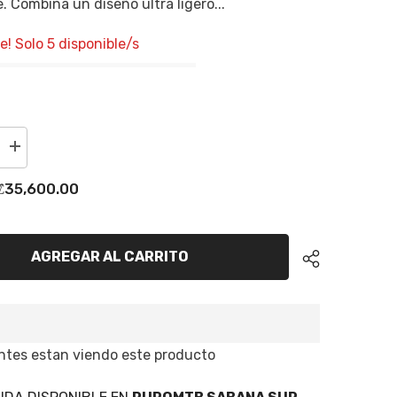
 Combina un diseño ultra ligero...
e! Solo 5 disponible/s
Incrementar
la
cantidad
₡35,600.00
para
Pedal
Time
Xpresso
XC2
AGREGAR AL CARRITO
ientes estan viendo este producto