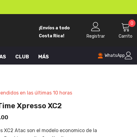
0
0
¡Envíos a todo
p
Costa Rica!
Registrar
Carrito
WhatsApp
AS
CLUB
MÁS
endidos en las últimas
10
horas
Time Xpresso XC2
.00
es XC2 Atac son el modelo economico de la