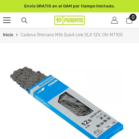
SKIP TO CONTENT
Envío GRATIS en el GAM por tiempo limitado.
0
0
pr
Inicio
Cadena Shimano Mtb Quick Link SLX 12V. CN-M7100