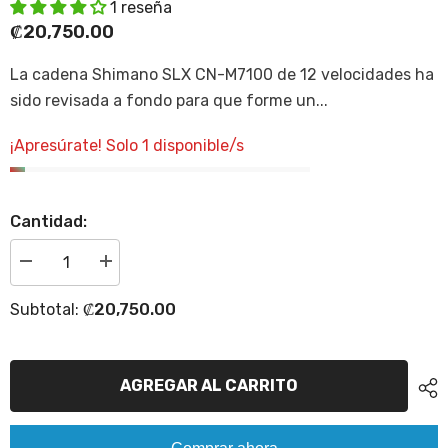
1 reseña
₡20,750.00
La cadena Shimano SLX CN-M7100 de 12 velocidades ha
sido revisada a fondo para que forme un...
¡Apresúrate! Solo 1 disponible/s
Cantidad:
Disminuir
Incrementar
cantidad
la
para
cantidad
₡20,750.00
Subtotal:
Cadena
para
Shimano
Cadena
mtb
Shimano
Quick
mtb
Link
Quick
AGREGAR AL CARRITO
SLX
Link
12V.
SLX
CN-
12V.
M7100
CN-
M7100