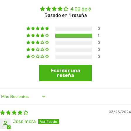
4.00 de 5
Basado en 1 reseña
0
1
0
0
0
Escribir una
reseña
Sort By
03/25/2024
Jose mora