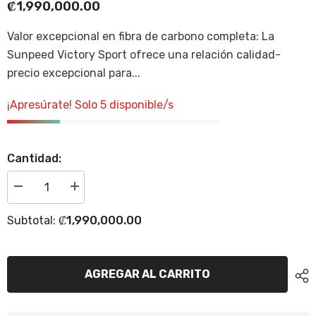
₡1,990,000.00
Valor excepcional en fibra de carbono completa: La
Sunpeed Victory Sport ofrece una relación calidad-
precio excepcional para...
¡Apresúrate! Solo 5 disponible/s
Cantidad:
Disminuir
Incrementar
cantidad
la
para
cantidad
₡1,990,000.00
Subtotal:
Bicicleta
para
Sunpeed
Bicicleta
de
Sunpeed
carbono
de
Victory
carbono
AGREGAR AL CARRITO
Shimano
Victory
105
Shimano
Di2
105
Roja
Di2