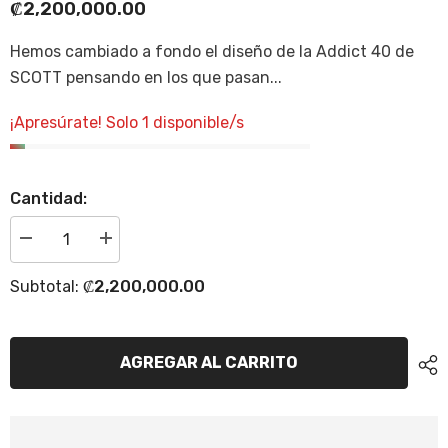
₡2,200,000.00
Hemos cambiado a fondo el diseño de la Addict 40 de
SCOTT pensando en los que pasan...
¡Apresúrate! Solo 1 disponible/s
Cantidad:
Disminuir
Incrementar
cantidad
la
para
cantidad
₡2,200,000.00
Subtotal:
Bicicleta
para
Scott
Bicicleta
Addict
Scott
40
Addict
Shimano
40
AGREGAR AL CARRITO
105
Shimano
Di2
105
12V.
Di2
Aros
12V.
Syncros
Aros
Syncros