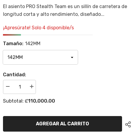
El asiento PRO Stealth Team es un sillín de carretera de
longitud corta y alto rendimiento, diseñado...
¡Apresúrate! Solo 4 disponible/s
Tamaño:
142MM
Cantidad:
Disminuir
Incrementar
cantidad
la
para
cantidad
₡110,000.00
Subtotal:
Asiento
para
PRO
Asiento
Stealth
PRO
Team
Stealth
Carbon
Team
AGREGAR AL CARRITO
Carbon