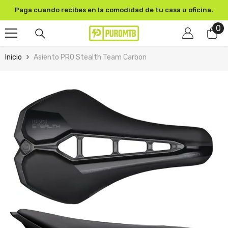
SKIP TO CONTENT
Paga cuando recibes en la comodidad de tu casa u oficina.
0
0
pr
Inicio
Asiento PRO Stealth Team Carbon