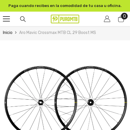
SKIP TO CONTENT
Paga cuando recibes en la comodidad de tu casa u oficina.
0
0
pr
Inicio
Aro Mavic Crossmax MTB CL 29 Boost MS