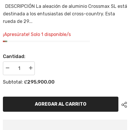
DESCRIPCIÓN La aleación de aluminio Crossmax SL está
destinada a los entusiastas del cross-country. Esta
rueda de 29...
¡Apresúrate! Solo 1 disponible/s
Cantidad:
Disminuir
Incrementar
cantidad
la
para
cantidad
₡295,900.00
Subtotal:
Aro
para
Mavic
Aro
Crossmax
Mavic
MTB
Crossmax
CL
MTB
AGREGAR AL CARRITO
29
CL
Boost
29
MS
Boost
MS