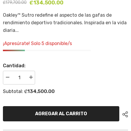
₡134,500.00
₡179,700.00
Oakley™ Sutro redefine el aspecto de las gafas de
rendimiento deportivo tradicionales. Inspirada en la vida
diaria...
¡Apresúrate! Solo 5 disponible/s
Cantidad:
Disminuir
Incrementar
cantidad
la
para
cantidad
₡134,500.00
Subtotal:
Anteojos
para
Oakley
Anteojos
Sutro
Oakley
-
Sutro
Origins
-
AGREGAR AL CARRITO
Celeste
Origins
/
Celeste
Prizm
/
Black
Prizm