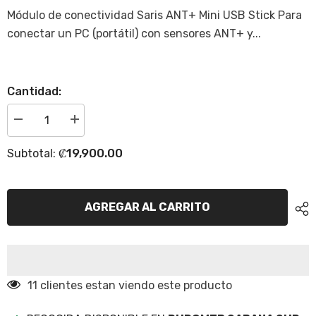
Módulo de conectividad Saris ANT+ Mini USB Stick Para
conectar un PC (portátil) con sensores ANT+ y...
Cantidad:
Disminuir
Incrementar
cantidad
la
para
cantidad
₡19,900.00
Subtotal:
ANT
para
USB
ANT
Adaptador
USB
Saris
Adaptador
para
Saris
AGREGAR AL CARRITO
PC
para
PC
11 clientes estan viendo este producto