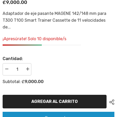
₡9,000.00
Adaptador de eje pasante MAGENE 142/148 mm para
T300 T100 Smart Trainer Cassette de 11 velocidades
de...
¡Apresúrate! Solo 10 disponible/s
Cantidad:
Disminuir
Incrementar
cantidad
la
para
cantidad
₡9,000.00
Subtotal:
Adaptador
para
de
Adaptador
eje
de
pasante
eje
para
pasante
AGREGAR AL CARRITO
entrenador
para
inteligente
entrenador
T300
inteligente
&quot;PREVENTA&quot;
T300